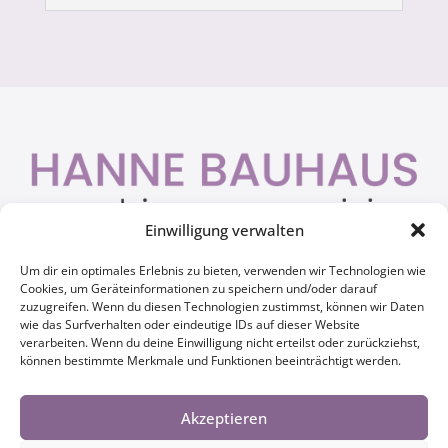
Einwilligung verwalten
Um dir ein optimales Erlebnis zu bieten, verwenden wir Technologien wie

Hammer Straße 39
Cookies, um Geräteinformationen zu speichern und/oder darauf
48153 Münster
zuzugreifen. Wenn du diesen Technologien zustimmst, können wir Daten
wie das Surfverhalten oder eindeutige IDs auf dieser Website
verarbeiten. Wenn du deine Einwilligung nicht erteilst oder zurückziehst,

0251 714293
können bestimmte Merkmale und Funktionen beeinträchtigt werden.
0170 2461626
Akzeptieren

hannebauhaus@t-online.de