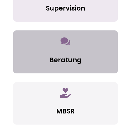
Supervision

Beratung

MBSR